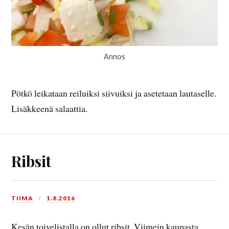
Annos
Pötkö leikataan reiluiksi siivuiksi ja asetetaan lautaselle.
Lisäkkeenä salaattia.
Ribsit
TIIMA
1.8.2016
Kesän toivelistalla on ollut ribsit. Viimein kaupasta