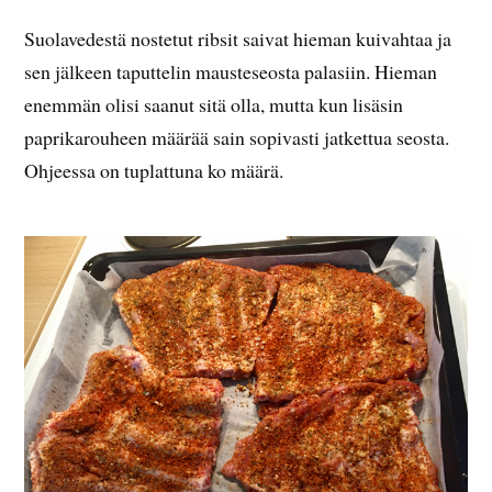
Suolavedestä nostetut ribsit saivat hieman kuivahtaa ja
sen jälkeen taputtelin mausteseosta palasiin. Hieman
enemmän olisi saanut sitä olla, mutta kun lisäsin
paprikarouheen määrää sain sopivasti jatkettua seosta.
Ohjeessa on tuplattuna ko määrä.