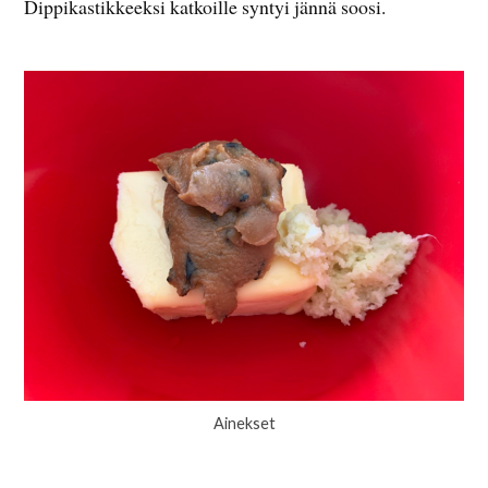
Dippikastikkeeksi katkoille syntyi jännä soosi.
Ainekset