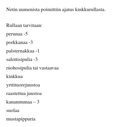
Netin uumenista poimittiin ajatus kinkkurullasta.
Rullaan tarvitaan:
perunaa -5
porkkanaa -3
palsternakkaa -1
salottisipulia -3
ruohosipulia tai vastaavaa
kinkkua
yrttituorejuustoa
raastettua juustoa
kananmunaa – 3
suolaa
mustapippuria