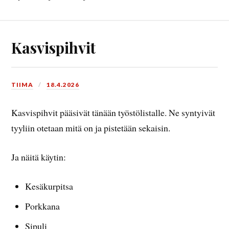
Kasvispihvit
TIIMA
18.4.2026
Kasvispihvit pääsivät tänään työstölistalle. Ne syntyivät
tyyliin otetaan mitä on ja pistetään sekaisin.
Ja näitä käytin:
Kesäkurpitsa
Porkkana
Sipuli