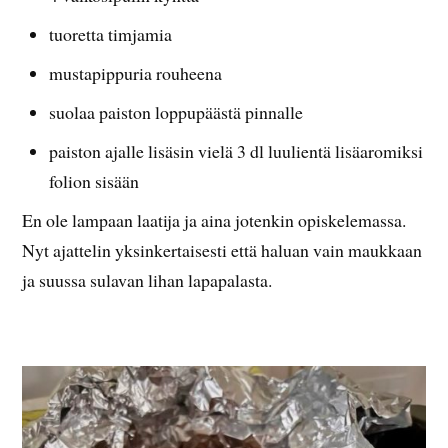
tuoretta timjamia
mustapippuria rouheena
suolaa paiston loppupäästä pinnalle
paiston ajalle lisäsin vielä 3 dl luulientä lisäaromiksi
folion sisään
En ole lampaan laatija ja aina jotenkin opiskelemassa.
Nyt ajattelin yksinkertaisesti että haluan vain maukkaan
ja suussa sulavan lihan lapapalasta.