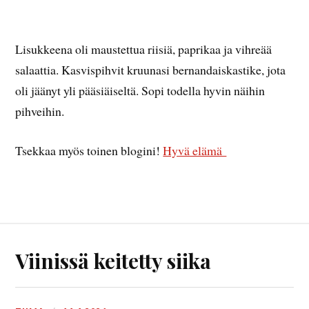
Lisukkeena oli maustettua riisiä, paprikaa ja vihreää
salaattia. Kasvispihvit kruunasi bernandaiskastike, jota
oli jäänyt yli pääsiäiseltä. Sopi todella hyvin näihin
pihveihin.
Tsekkaa myös toinen blogini!
Hyvä elämä
Viinissä keitetty siika