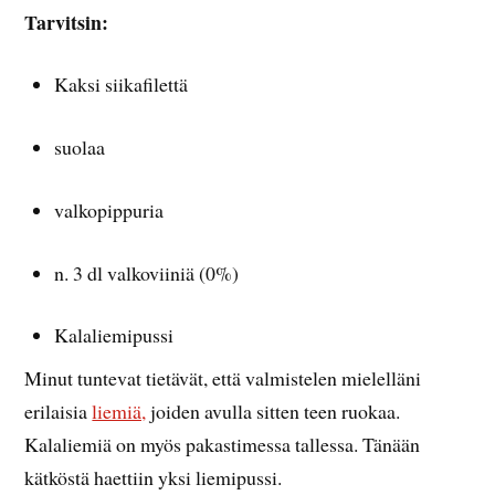
Tarvitsin:
Kaksi siikafilettä
suolaa
valkopippuria
n. 3 dl valkoviiniä (0%)
Kalaliemipussi
Minut tuntevat tietävät, että valmistelen mielelläni
erilaisia
liemiä,
joiden avulla sitten teen ruokaa.
Kalaliemiä on myös pakastimessa tallessa. Tänään
kätköstä haettiin yksi liemipussi.