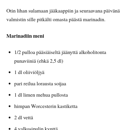
Otin lihan sulamaan jääkaappiin ja seuraavana päivänä
valmistin sille pitkälti omasta päästä marinadin.
Marinadiin meni
1/2 pulloa pääsiäiseltä jäänyttä alkoholitonta
punaviiniä (ehkä 2,5 dl)
1 dl oliiviöljyä
pari reilua lorausta soijaa
1 dl limen mehua pullosta
himpan Worcesterin kastiketta
2 dl vettä
4 valkosipulin kynttä