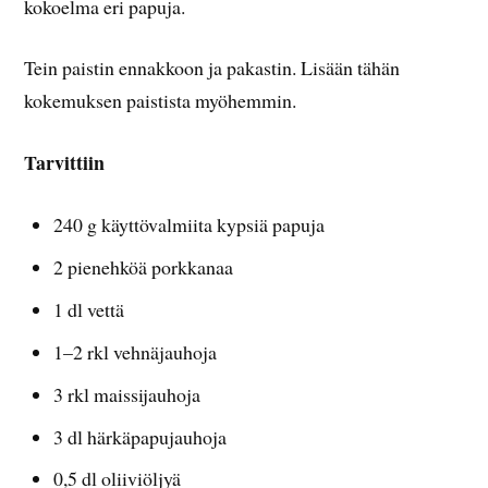
kokoelma eri papuja.
Tein paistin ennakkoon ja pakastin. Lisään tähän
kokemuksen paistista myöhemmin.
Tarvittiin
240 g käyttövalmiita kypsiä papuja
2 pienehköä porkkanaa
1 dl vettä
1–2 rkl vehnäjauhoja
3 rkl maissijauhoja
3 dl härkäpapujauhoja
0,5 dl oliiviöljyä