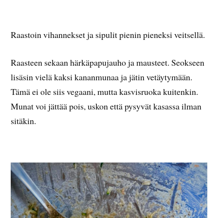
Raastoin vihannekset ja sipulit pienin pieneksi veitsellä.
Raasteen sekaan härkäpapujauho ja mausteet. Seokseen
lisäsin vielä kaksi kananmunaa ja jätin vetäytymään.
Tämä ei ole siis vegaani, mutta kasvisruoka kuitenkin.
Munat voi jättää pois, uskon että pysyvät kasassa ilman
sitäkin.