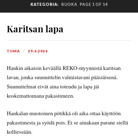
KATEGORIA:
RUOKA
PAGE 1 OF 14
Karitsan lapa
TIIMA
29.6.2026
Hankin aikaisin keväällä REKO-myynnistä karitsan
lavan, jonka suunnittelin valmistavani pääsiäisenä.
Suunnitelmat eivät aina toteudu ja lapa jäi
koskemattomana pakastimeen.
Hankalan muotoinen pötikkä oli aika ottaa käyttöön
pakastimesta ja syödä pois. Ei se ainakaan parane siellä
kolliessään.