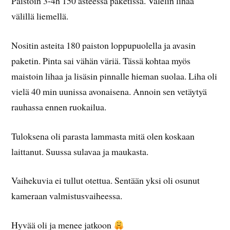
Paistoin 3-4h 150 asteessa paketissa. Valelin lihaa
välillä liemellä.
Nositin asteita 180 paiston loppupuolella ja avasin
paketin. Pinta sai vähän väriä. Tässä kohtaa myös
maistoin lihaa ja lisäsin pinnalle hieman suolaa. Liha oli
vielä 40 min uunissa avonaisena. Annoin sen vetäytyä
rauhassa ennen ruokailua.
Tuloksena oli parasta lammasta mitä olen koskaan
laittanut. Suussa sulavaa ja maukasta.
Vaihekuvia ei tullut otettua. Sentään yksi oli osunut
kameraan valmistusvaiheessa.
Hyvää oli ja menee jatkoon