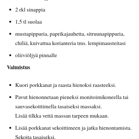
2 rkl sinappia
1,5 tl suolaa
mustapippuria, paprikajauhetta, sitruunapippuria,
chiliä, kuivattua korianteria tms. lempimausteitasi
oliiviöljyä pinnalle
Valmistus
Kuori porkkanat ja raasta hienoksi raasteeksi.
Pavut hienonnetaan pieneksi monitoimikoneella tai
sauvasekoittimella tasaiseksi massaksi.
Lisää tilkka vettä massan tarpeen mukaan.
Lisää porkkanat sekoittimeen ja jatka hienontamista.
Sekoita tasaiseksi.