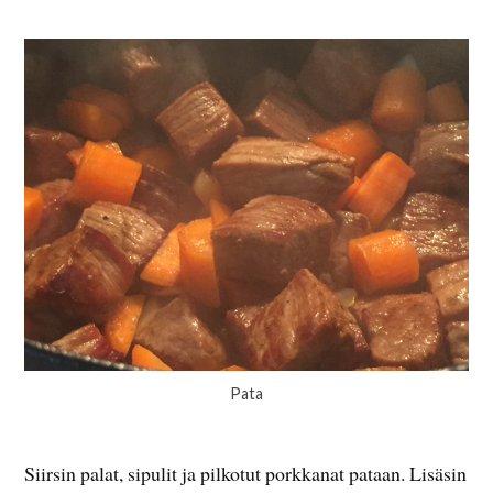
Pata
Siirsin palat, sipulit ja pilkotut porkkanat pataan. Lisäsin