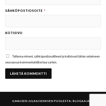
SÄHKÖPOSTIOSOITE
*
KOTISIVU
Tallenna nimeni, sähköpostiosoitteeni ja kotisivuni tähän selaimeen
seuraavaa kommentointikertaa varten.
ILMAISEN JULKAISEMISEN PUOLESTA:
BLOGAAJA.FI