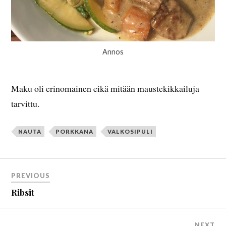
Annos
Maku oli erinomainen eikä mitään maustekikkailuja
tarvittu.
NAUTA
PORKKANA
VALKOSIPULI
PREVIOUS
Ribsit
NEXT