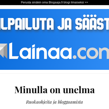
Perusta sinäkin oma Blogaaja.fi blogi ilmaiseksi >>
Minulla on unelma
Ruokaohjeita ja bloggaamista