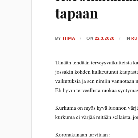
tapaan
BY
TIIMA
ON
22.3.2020
IN
RU
Tänään tehdään terveysvaikutteista 
jossakin kohden kulkeutunut kaupasta
vaikutuksia ja sen nimiin vannotaan 
Eli hyvin terveellistä ruokaa syntymä
Kurkuma on myös hyvä luonnon värjääm
kurkuma ei värjää mitään sellaista, jo
Koronakanaan tarvitaan :