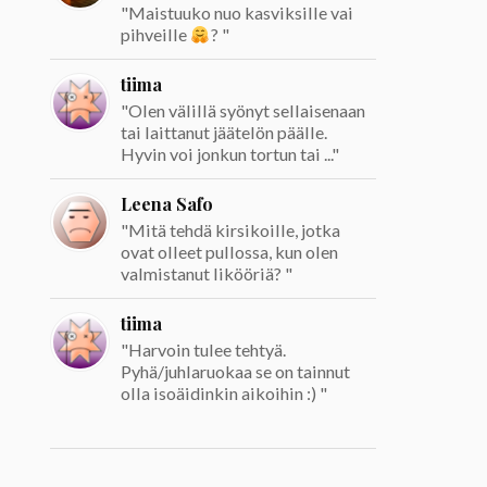
"Maistuuko nuo kasviksille vai
pihveille
? "
tiima
"Olen välillä syönyt sellaisenaan
tai laittanut jäätelön päälle.
Hyvin voi jonkun tortun tai ..."
Leena Safo
"Mitä tehdä kirsikoille, jotka
ovat olleet pullossa, kun olen
valmistanut likööriä? "
tiima
"Harvoin tulee tehtyä.
Pyhä/juhlaruokaa se on tainnut
olla isoäidinkin aikoihin :) "