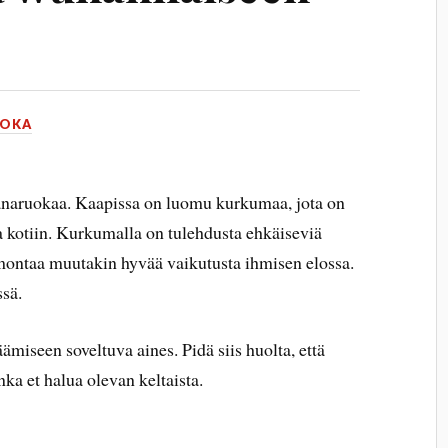
OKA
kanaruokaa. Kaapissa on luomu kurkumaa, jota on
 kotiin. Kurkumalla on tulehdusta ehkäiseviä
montaa muutakin hyvää vaikutusta ihmisen elossa.
ssä.
iseen soveltuva aines. Pidä siis huolta, että
nka et halua olevan keltaista.