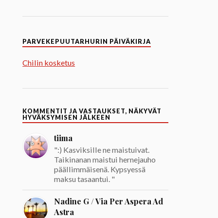
PARVEKEPUUTARHURIN PÄIVÄKIRJA
Chilin kosketus
KOMMENTIT JA VASTAUKSET, NÄKYVÄT
HYVÄKSYMISEN JÄLKEEN
tiima
":) Kasviksille ne maistuivat.
Taikinanan maistui hernejauho
päällimmäisenä. Kypsyessä
maksu tasaantui. "
Nadine G / Via Per Aspera Ad
Astra