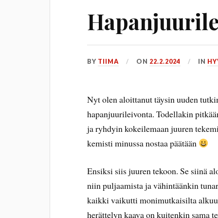
Hapanjuurile
BY
TIIMA
ON
22.2.2024
IN
HY
Nyt olen aloittanut täysin uuden tutk
hapanjuurileivonta. Todellakin pitkään
ja ryhdyin kokeilemaan juuren tekemis
kemisti minussa nostaa päätään
Ensiksi siis juuren tekoon. Se siinä al
niin puljaamista ja vähintäänkin tunar
kaikki vaikutti monimutkaisilta alkuun.
herättelyn kaava on kuitenkin sama tek