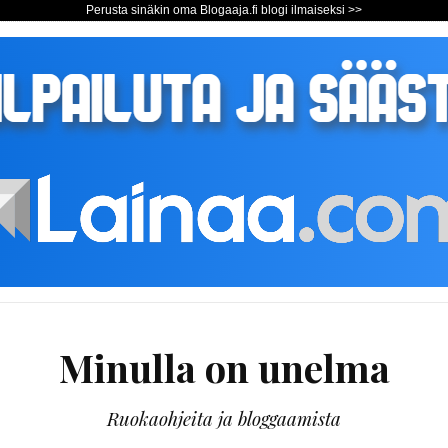
Perusta sinäkin oma Blogaaja.fi blogi ilmaiseksi >>
Minulla on unelma
Ruokaohjeita ja bloggaamista