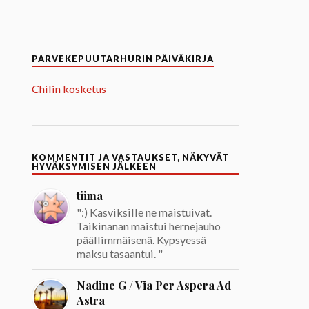
PARVEKEPUUTARHURIN PÄIVÄKIRJA
Chilin kosketus
KOMMENTIT JA VASTAUKSET, NÄKYVÄT
HYVÄKSYMISEN JÄLKEEN
tiima
":) Kasviksille ne maistuivat.
Taikinanan maistui hernejauho
päällimmäisenä. Kypsyessä
maksu tasaantui. "
Nadine G / Via Per Aspera Ad
Astra