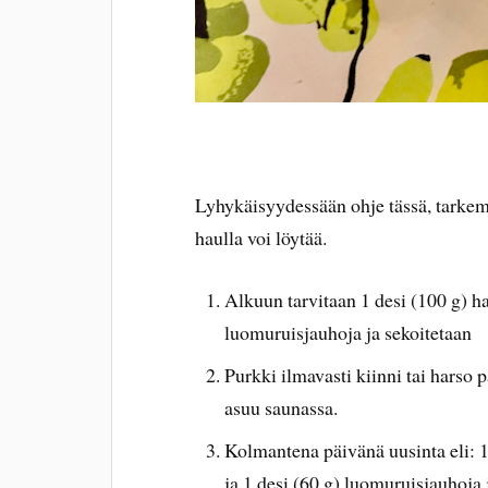
Lyhykäisyydessään ohje tässä, tarkemm
haulla voi löytää.
Alkuun tarvitaan 1 desi (100 g) haa
luomuruisjauhoja ja sekoitetaan
Purkki ilmavasti kiinni tai harso 
asuu saunassa.
Kolmantena päivänä uusinta eli: 1 
ja 1 desi (60 g) luomuruisjauhoja