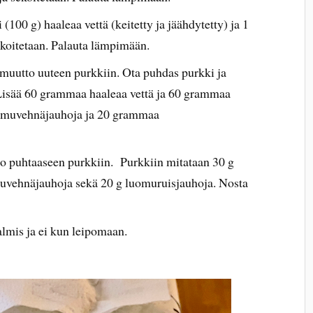
(100 g) haaleaa vettä (keitetty ja jäähdytetty) ja 1
ekoitetaan. Palauta lämpimään.
uutto uuteen purkkiin. Ota puhdas purkki ja
Lisää 60 grammaa haaleaa vettä ja 60 grammaa
uomuvehnäjauhoja ja 20 grammaa
o puhtaaseen purkkiin. Purkkiin mitataan 30 g
omuvehnäjauhoja sekä 20 g luomuruisjauhoja. Nosta
lmis ja ei kun leipomaan.