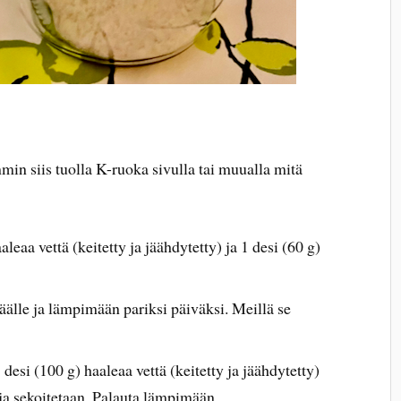
in siis tuolla K-ruoka sivulla tai muualla mitä
leaa vettä (keitetty ja jäähdytetty) ja 1 desi (60 g)
päälle ja lämpimään pariksi päiväksi. Meillä se
desi (100 g) haaleaa vettä (keitetty ja jäähdytetty)
 ja sekoitetaan. Palauta lämpimään.