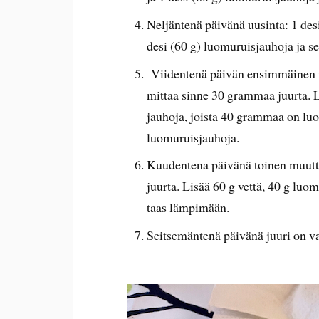
Neljäntenä päivänä uusinta: 1 desi 
desi (60 g) luomuruisjauhoja ja s
Viidentenä päivän ensimmäinen m
mittaa sinne 30 grammaa juurta. 
jauhoja, joista 40 grammaa on l
luomuruisjauhoja.
Kuudentena päivänä toinen muutt
juurta. Lisää 60 g vettä, 40 g lu
taas lämpimään.
Seitsemäntenä päivänä juuri on va