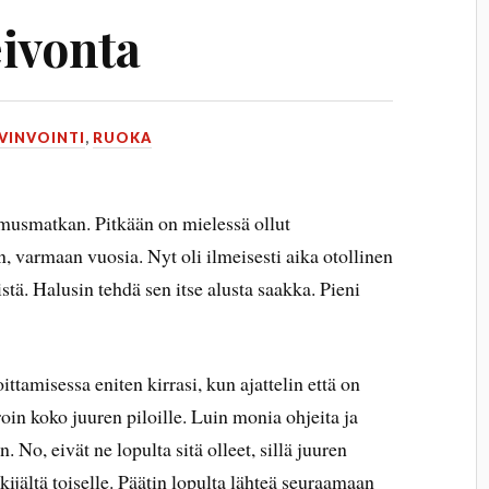
ivonta
VINVOINTI
,
RUOKA
imusmatkan. Pitkään on mielessä ollut
, varmaan vuosia. Nyt oli ilmeisesti aika otollinen
tä. Halusin tehdä sen itse alusta saakka. Pieni
oittamisessa eniten kirrasi, kun ajattelin että on
oin koko juuren piloille. Luin monia ohjeita ja
 No, eivät ne lopulta sitä olleet, sillä juuren
ijältä toiselle. Päätin lopulta lähteä seuraamaan