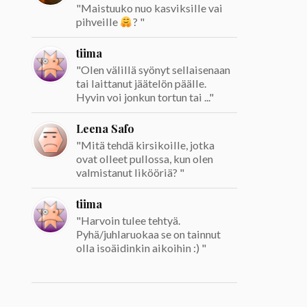
"Maistuuko nuo kasviksille vai
pihveille
? "
tiima
"Olen välillä syönyt sellaisenaan
tai laittanut jäätelön päälle.
Hyvin voi jonkun tortun tai ..."
Leena Safo
"Mitä tehdä kirsikoille, jotka
ovat olleet pullossa, kun olen
valmistanut likööriä? "
tiima
"Harvoin tulee tehtyä.
Pyhä/juhlaruokaa se on tainnut
olla isoäidinkin aikoihin :) "