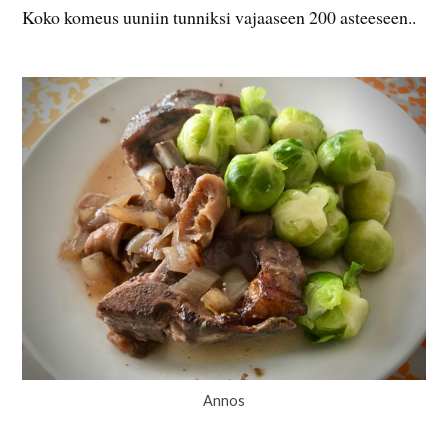
Koko komeus uuniin tunniksi vajaaseen 200 asteeseen..
Annos